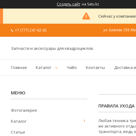
Создать сайт
на Satu.kz
Сейчас у компании
ул. Бажова 356 Ма
+7 (777) 247-62-65
Запчасти и аксессуары для квадроциклов.
Главная
Каталог
ЧаВо
Контакты
Доставка и
ПРАВИЛА УХОДА
Фотогалерея
Любая техника тре
Каталог
же активного отды
транспорта, ведь 
Статьи