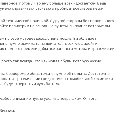
аверное, потому, что ему больше всех «достается». Ведь
мело справляться с грязью и пробираться сквозь пески,
ой технической начинкой. С другой стороны без правильного
вайте посмотрим на основные пункты, выполняя которые вы
 Сам по себе мотовездеход очень мощный и обладает
день нужно выжимать из двигателя всех «лошадей» и
мо немного времени дабы все запчасти мотора и трансмиссии
 Просто так всегда. Это как новая обувь, которую нужно
и на бездорожье обязательно нужно её помыть. Достаточно
льзоваться различными средствами автомобильной косметики.
, будет сверкать и «улыбаться».
Особое внимание нужно уделить покрышкам. От того,
юбимцем».