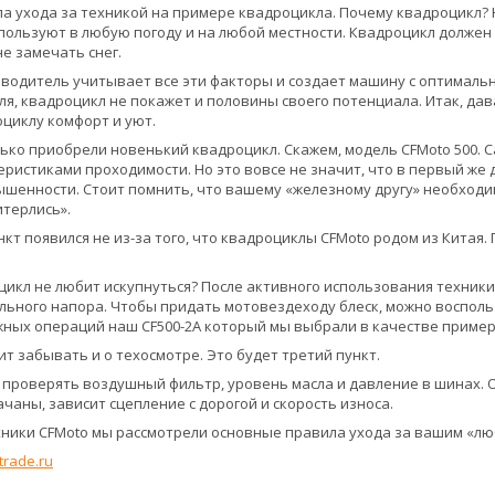
а ухода за техникой на примере квадроцикла. Почему квадроцикл? Н
ользуют в любую погоду и на любой местности. Квадроцикл должен у
е замечать снег.
водитель учитывает все эти факторы и создает машину с оптимальн
я, квадроцикл не покажет и половины своего потенциала. Итак, да
циклу комфорт и уют.
олько приобрели новенький квадроцикл. Скажем, модель CFMoto 500.
ристиками проходимости. Но это вовсе не значит, что в первый же 
ышенности. Стоит помнить, что вашему «железному другу» необходи
итерлись».
нкт появился не из-за того, что квадроциклы CFMoto родом из Китая.
оцикл не любит искупнуться? После активного использования техник
ильного напора. Чтобы придать мотовездеходу блеск, можно воспо
жных операций наш CF500-2A который мы выбрали в качестве примера
ит забывать и о техосмотре. Это будет третий пункт.
о проверять воздушный фильтр, уровень масла и давление в шинах. 
чаны, зависит сцепление с дорогой и скорость износа.
хники CFMoto мы рассмотрели основные правила ухода за вашим «л
vtrade.ru