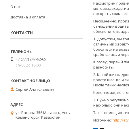
Рассмотрим правил
О нас
мотовездеходы исп
покорять холмы и н
Доставка и оплата
Несомненно, произ
отношения водител
обеспечите квадро
КОНТАКТЫ
1. Допустим, вы т
отличными характе
бросаться на возв
сработались и «пр
+7 (777) 247-62-65
К слову, первый пу
с 9-00 до 18-00
разносить.
2. Какой же квадр
просто шланга и с
После таких несло
Сергей Анатольевич
Конечно же, не сто
3. Нужно регулярн
насколько они нака
ул. Бажова 356 Магазин., Усть-
Так, с помощью те
Каменогорск, Казахстан
Источник:
http://at