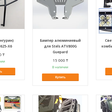
нгурин)
Бампер алюминиевый
Све
625-X6
для Stels ATV800G
комб
Guepard
0 ₸
15 000 ₸
чии
В наличии
ть
Купить