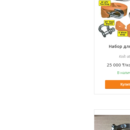
Набор для
a
25 000 ₸/к
В нали
Купи