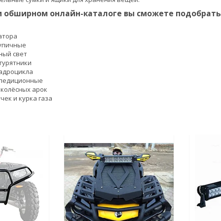
 обширном онлайн-каталоге вы сможете подобрать 
атора
тупичные
ный свет
гурятники
вадроцикла
спедиционные
колёсных арок
чек и курка газа