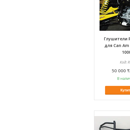
Глушители 
для Can Am 
100
50 000 ₸
В нали
Купи