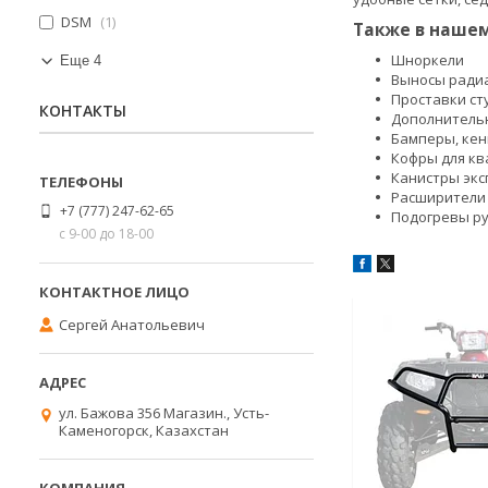
DSM
1
Также в нашем
Шноркели
Еще 4
Выносы ради
Проставки с
КОНТАКТЫ
Дополнитель
Бамперы, кен
Кофры для к
Канистры эк
Расширители 
+7 (777) 247-62-65
Подогревы ру
с 9-00 до 18-00
Сергей Анатольевич
ул. Бажова 356 Магазин., Усть-
Каменогорск, Казахстан