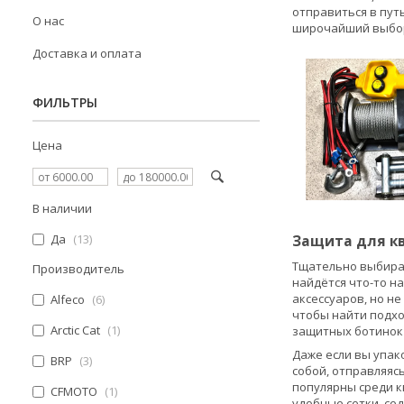
отправиться в пут
О нас
широчайший выбор 
Доставка и оплата
ФИЛЬТРЫ
Цена
В наличии
Да
13
Защита для к
Тщательно выбирай
Производитель
найдётся что-то н
аксессуаров, но н
Alfeco
6
чтобы найти подхо
Arctic Cat
1
защитных ботинок 
Даже если вы упак
BRP
3
собой, отправляясь
популярны среди к
CFMOTO
1
удобные сетки, се