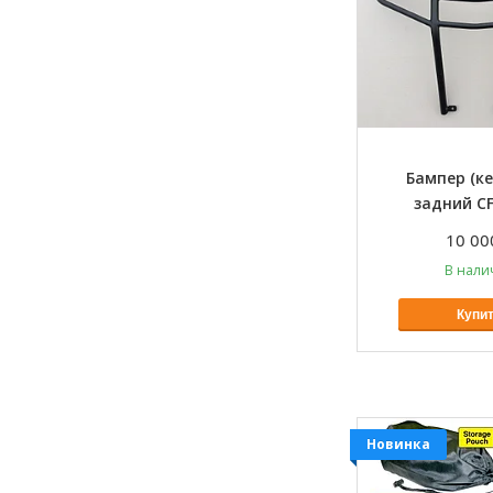
Бампер (ке
задний CF
10 00
В нали
Купи
Новинка