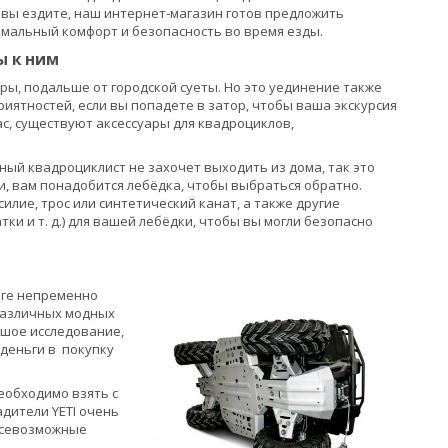
 вы ездите, наш интернет-магазин готов предложить
мальный комфорт и безопасность во время езды.
ы к ним
оры, подальше от городской суеты. Но это уединение также
риятностей, если вы попадете в затор, чтобы ваша экскурсия
ас, существуют аксессуары для квадроциклов,
ажный квадроциклист не захочет выходить из дома, так это
зи, вам понадобится лебёдка, чтобы выбраться обратно.
илие, трос или синтетический канат, а также другие
ки и т. д.) для вашей лебёдки, чтобы вы могли безопасно
оге непременно
 различных модных
ьшое исследование,
 деньги в покупку
еобходимо взять с
адители YETI очень
 всевозможные