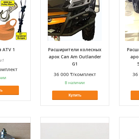
 ATV 1
Расширители колесных
Расш
арок Can Am Outlander
аро
tv1
G1
омплект
36 000 ₸/комплект
36
чии
В наличии
ть
Купить