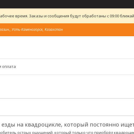
абочее время. Заказы и сообщения будут обработаны с 09:00 ближайш
газин., Усть-Каменогорск, Казахстан
и оплата
 езды на квадроцикле, который постоянно ищет
любитель острых ощущений, который только что приобрёл квадроцикл