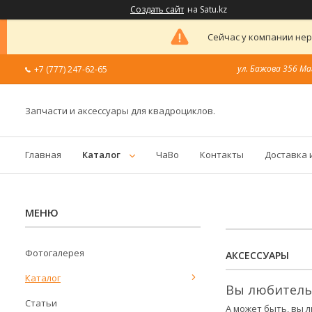
Создать сайт
на Satu.kz
Сейчас у компании нер
ул. Бажова 356 Ма
+7 (777) 247-62-65
Запчасти и аксессуары для квадроциклов.
Главная
Каталог
ЧаВо
Контакты
Доставка 
Фотогалерея
АКСЕССУАРЫ
Каталог
Вы любитель
Статьи
А может быть, вы 