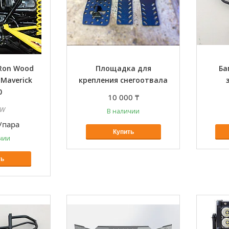
Ron Wood
Площадка для
Ба
Maverick
крепления снегоотвала
0
10 000 ₸
RW
В наличии
/пара
Купить
чии
ть