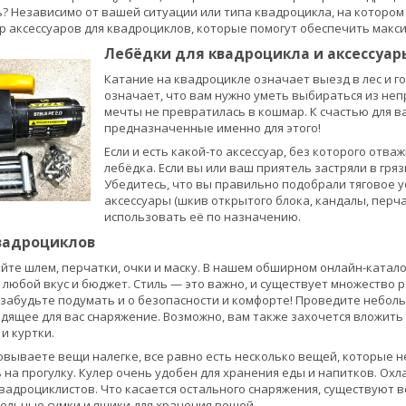
ь? Независимо от вашей ситуации или типа квадроцикла, на котором
аксессуаров для квадроциклов, которые помогут обеспечить макси
Лебёдки для квадроцикла и аксессуар
Катание на квадроцикле означает выезд в лес и г
означает, что вам нужно уметь выбираться из неп
мечты не превратилась в кошмар. К счастью для в
предназначенные именно для этого!
Если и есть какой-то аксессуар, без которого отв
лебёдка. Если вы или ваш приятель застряли в гря
Убедитесь, что вы правильно подобрали тяговое ус
аксессуары (шкив открытого блока, кандалы, перчат
использовать её по назначению.
вадроциклов
те шлем, перчатки, очки и маску. В нашем обширном онлайн-катал
а любой вкус и бюджет. Стиль — это важно, и существует множество
е забудьте подумать и о безопасности и комфорте! Проведите небол
дящее для вас снаряжение. Возможно, вам также захочется вложить
и куртки.
овываете вещи налегке, все равно есть несколько вещей, которые н
 на прогулку. Кулер очень удобен для хранения еды и напитков. Охл
вадроциклистов. Что касается остального снаряжения, существуют
дельные сумки и ящики для хранения вещей.