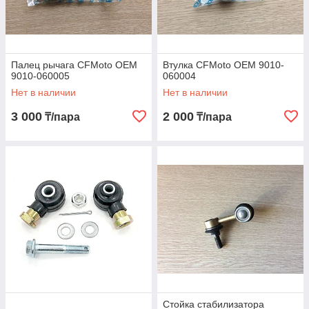
Палец рычага CFMoto OEM
Втулка CFMoto OEM 9010-
9010-060005
060004
Нет в наличии
Нет в наличии
3 000
2 000
₸/пара
₸/пара
Стойка стабилизатора