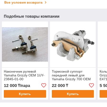
Все условия возврата
Подобные товары компании
Наконечник рулевой
Тормозной суппорт
Коль
Yamaha Grizzly OEM 1UY-
передний левый для
Griz
23845-01-00
Yamaha Grizzly 700 OEM
E471
3B4-2580T-02-00
10-0
12 000
22 000
5 5
₸/пара
₸
Купить
Купить