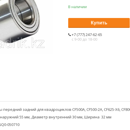
В наличии
Купить
+7 (777) 247-62-65
с 9-00 до 18-00
передний задний для квадроциклов CF500A, CF500-2A, CF625-X6, CF80
наружний 55 мм, Диаметр внутренний 30 мм, Ширина 32 мм
GQ0-050710