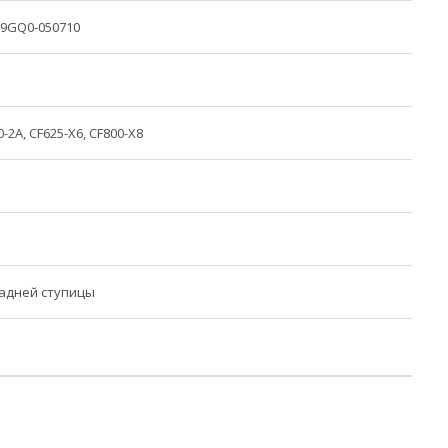
 9GQ0-050710
0-2A, CF625-X6, CF800-X8
задней ступицы