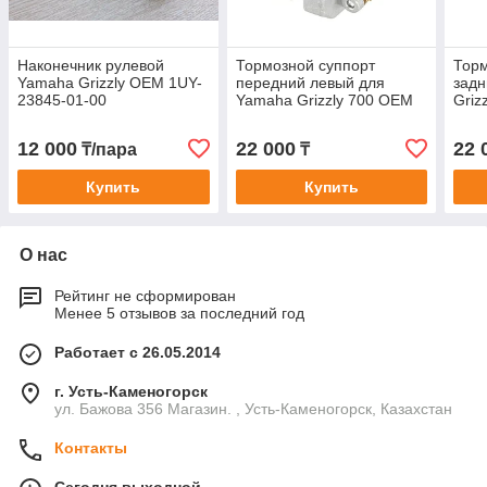
Наконечник рулевой
Тормозной суппорт
Торм
Yamaha Grizzly OEM 1UY-
передний левый для
задн
23845-01-00
Yamaha Grizzly 700 OEM
Griz
3B4-2580T-02-00
2580
12 000
22 000
22 
₸/пара
₸
Купить
Купить
О нас
Рейтинг не сформирован
Менее 5 отзывов за последний год
Работает с 26.05.2014
г. Усть-Каменогорск
ул. Бажова 356 Магазин. , Усть-Каменогорск, Казахстан
Контакты