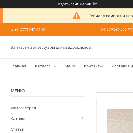
Создать сайт
на Satu.kz
Сейчас у компании нер
ул. Бажова 356 Ма
+7 (777) 247-62-65
Запчасти и аксессуары для квадроциклов.
Главная
Каталог
ЧаВо
Контакты
Доставка и
Фотогалерея
Каталог
Статьи