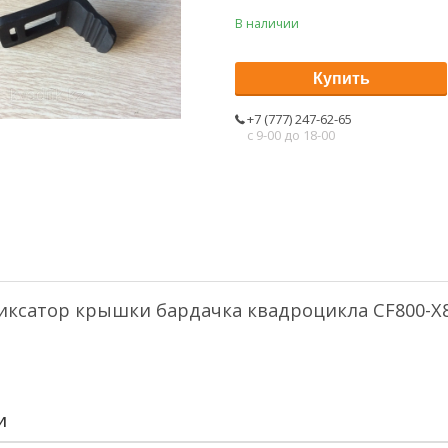
В наличии
Купить
+7 (777) 247-62-65
с 9-00 до 18-00
иксатор крышки бардачка квадроцикла CF800-X8
И