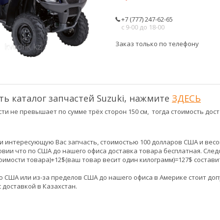
+7 (777) 247-62-65
с 9-00 до 18-00
Заказ только по телефону
ь каталог запчастей Suzuki, нажмите
ЗДЕСЬ
ти не превышает по сумме трёх сторон 150 см, тогда стоимость дост
и интересующую Вас запчасть, стоимостью 100 долларов США и весо
ловии что по США до нашего офиса доставка товара бесплатная. Сле
тоимости товара)+12$(ваш товар весит один килограмм)=127$ состави
о США или из-за пределов США до нашего офиса в Америке стоит допус
с доставкой в Казахстан.