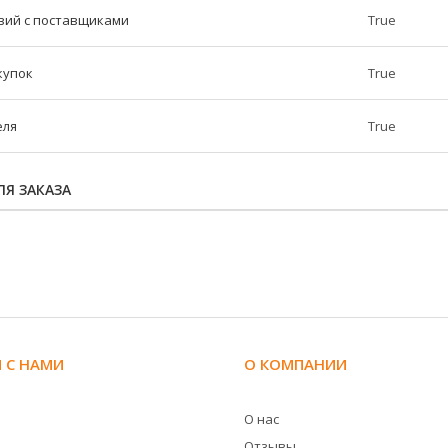
вий с поставщиками
True
купок
True
еля
True
Я ЗАКАЗА
 С НАМИ
О КОМПАНИИ
О нас
Отзывы