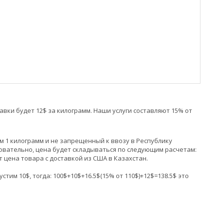
авки будет 12$ за килограмм. Наши услуги составляют 15% от
м 1 килограмм и не запрещенный к ввозу в Республику
довательно, цена будет складываться по следующим расчетам:
т цена товара с доставкой из США в Казахстан.
тим 10$, тогда: 100$+10$+16.5$(15% от 110$)+12$=138.5$ это