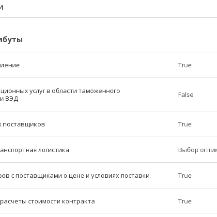
И
ибуты
мление
True
ионных услуг в области таможенного
False
 и ВЭД
х поставщиков
True
анспортная логистика
Выбор опти
ов с поставщиками о цене и условиях поставки
True
расчеты стоимости контракта
True