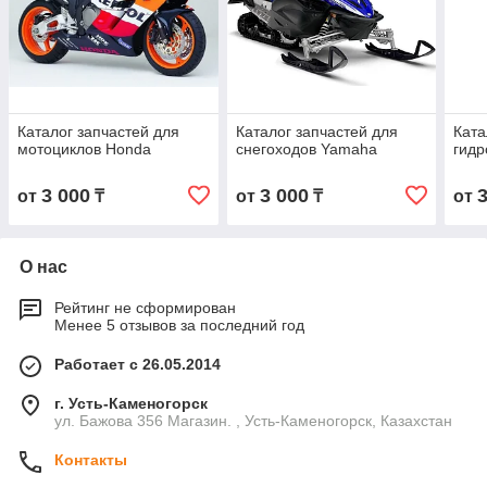
Каталог запчастей для
Каталог запчастей для
Ката
мотоциклов Honda
снегоходов Yamaha
гидр
3 000
3 000
от
₸
от
₸
от
О нас
Рейтинг не сформирован
Менее 5 отзывов за последний год
Работает с 26.05.2014
г. Усть-Каменогорск
ул. Бажова 356 Магазин. , Усть-Каменогорск, Казахстан
Контакты