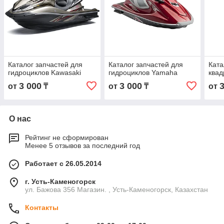
Каталог запчастей для
Каталог запчастей для
Ката
гидроциклов Kawasaki
гидроциклов Yamaha
квад
3 000
3 000
от
₸
от
₸
от
О нас
Рейтинг не сформирован
Менее 5 отзывов за последний год
Работает с 26.05.2014
г. Усть-Каменогорск
ул. Бажова 356 Магазин. , Усть-Каменогорск, Казахстан
Контакты