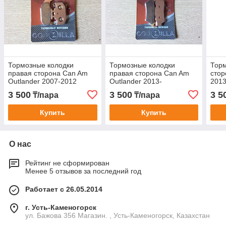
Тормозные колодки
Тормозные колодки
Торм
правая сторона Can Am
правая сторона Can Am
стор
Outlander 2007-2012
Outlander 2013-
2013
3 500
3 500
3 5
₸/пара
₸/пара
Купить
Купить
О нас
Рейтинг не сформирован
Менее 5 отзывов за последний год
Работает с 26.05.2014
г. Усть-Каменогорск
ул. Бажова 356 Магазин. , Усть-Каменогорск, Казахстан