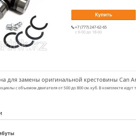
Купить
+7 (777) 247-62-65
с 9-00 до 18-00
а для замены оригинальной крестовины Can Am
циклы с объемом двигателя от 500 до 800 см. куб. В комплекте идут
И
ибуты