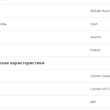
All Balls Raci
тель
США
Аналог
Новое
ские характеристики
CanAm Outla
CanAm ATV Ou
BRP