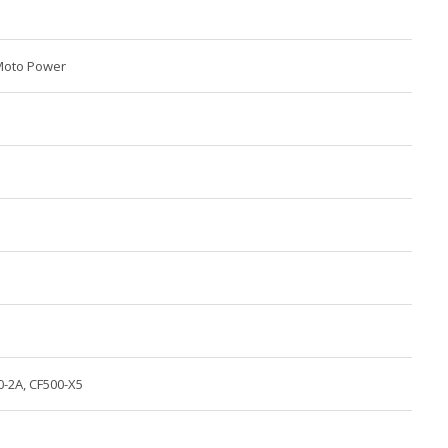
Moto Power
0-2A, CF500-X5