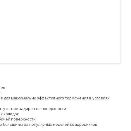
ием
и
в для максимально эффективного торможения в условиях
тсутствие задиров на поверхности
х колодок
абочей поверхности
го большинства популярных моделей квадроциклов