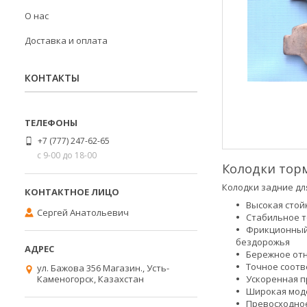
О нас
Доставка и оплата
КОНТАКТЫ
+7 (777) 247-62-65
с 9-00 до 18-00
Колодки тор
Колодки задние дл
Высокая стой
Сергей Анатольевич
Стабильное т
Фрикционный 
бездорожья
Бережное отн
Точное соотв
ул. Бажова 356 Магазин., Усть-
Ускоренная п
Каменогорск, Казахстан
Широкая моде
Превосходное