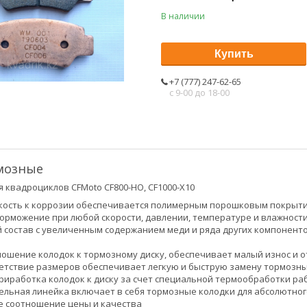
В наличии
Купить
+7 (777) 247-62-65
с 9-00 до 18-00
мозные
я квадроциклов CFMoto CF800-HO, CF1000-X10
кость к коррозии обеспечивается полимерным порошковым покрыт
орможение при любой скорости, давлении, температуре и влажност
состав с увеличенным содержанием меди и ряда других компоненто
ошение колодок к тормозному диску, обеспечивает малый износ и о
етствие размеров обеспечивает легкую и быструю замену тормозны
риработка колодок к диску за счет специальной термообработки р
льная линейка включает в себя тормозные колодки для абсолютно
 соотношение цены и качества