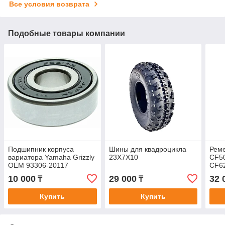
Все условия возврата
Подобные товары компании
Подшипник корпуса
Шины для квадроцикла
Реме
вариатора Yamaha Grizzly
23X7X10
CF50
OEM 93306-20117
CF6
32x12x10
10 000
29 000
32 
₸
₸
Купить
Купить